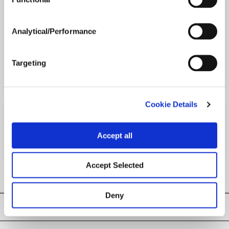
La méthode la plus pratique et efficace de traiter le
grain au moment de l’entreposer
Analytical/Performance
Version imprimable
Targeting
PDF version
Cookie Details
ACTIVE INGREDIENTS
Accept all
Malathion
Accept Selected
Deny
Privacy Policy