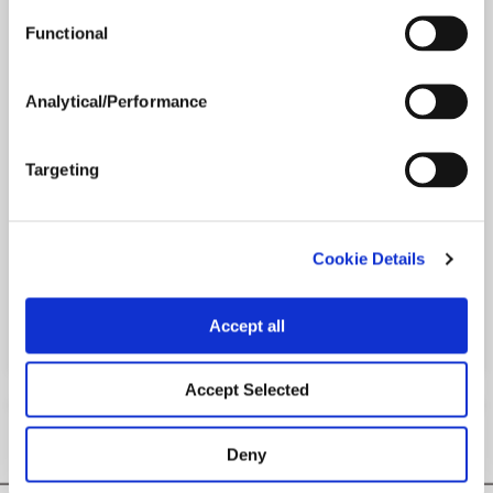
Functional
Les particules de ce produit sèchent plus rapidement
que celles des autres produits à base de cuivre; par
conséquent, il est plus résistant au délavage et a une
Analytical/Performance
plus longue activité rémanente.
Fongicide préventif à large spectre, qui maîtrise le
mildiou (toutes les souches) et la brûlure
Targeting
alternarienne.
Action de contact qui tue efficacement les spores
Cookie Details
Version imprimable
PDF version
Accept all
Accept Selected
Deny